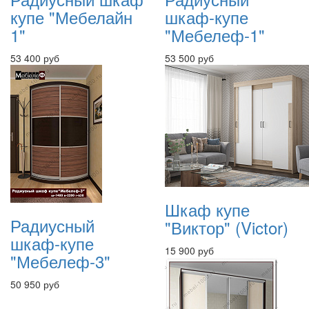
купе "Мебелайн
шкаф-купе
1"
"Мебелеф-1"
53 400 руб
53 500 руб
Шкаф купе
Радиусный
"Виктор" (Victor)
шкаф-купе
15 900 руб
"Мебелеф-3"
50 950 руб