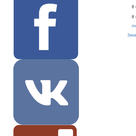
8
8 
m
Зака