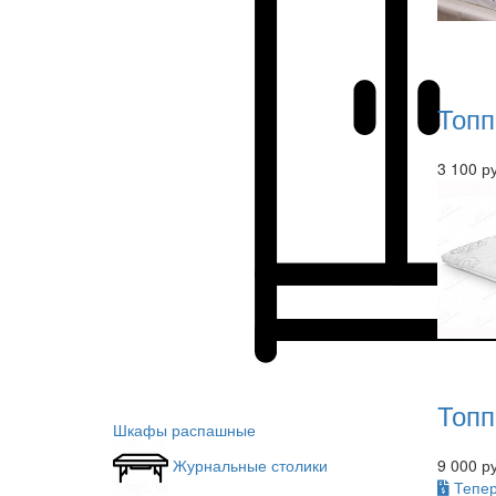
Топп
3 100 р
Топп
Шкафы распашные
9 000 р
Журнальные столики
Тепер