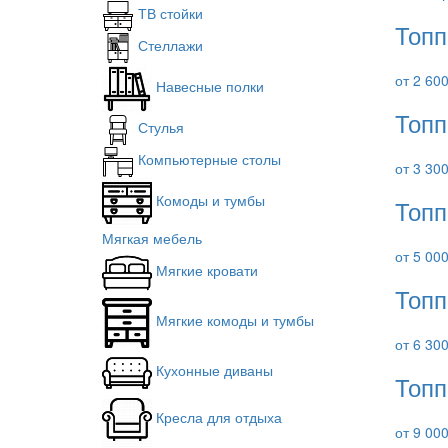
ТВ стойки
Топп
Стеллажи
от 2 60
Навесные полки
Топп
Стулья
Компьютерные столы
от 3 30
Комоды и тумбы
Топп
Мягкая мебель
от 5 00
Мягкие кровати
Топп
Мягкие комоды и тумбы
от 6 30
Кухонные диваны
Топп
Кресла для отдыха
от 9 00