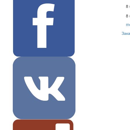
8
8 
m
Зака