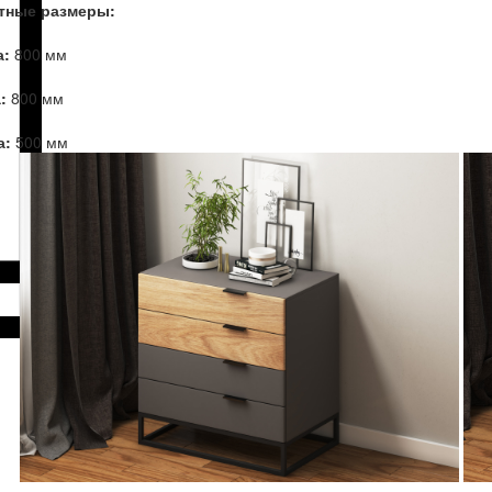
тные размеры:
:
800 мм
:
800 мм
а:
500 мм