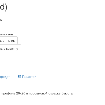
d)
уб
омпаньон
ь в 1 клик
ь в корзину
кредит
Гарантии
 профиль 20х20 в порошковой окраске.Высота