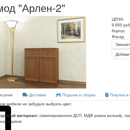
мод "Арлен-2"
ЦЕНА:
9 650 ру
Корпус
Фасад
Заказат
Добавит
сание
Доставка
Подъем и сборка
Покупка в 
азе мебели не забудьте выбрать цвет.
зуемый материал:
ламинированное ДСП, МДФ рамка рельеф, ла
ных ящиков