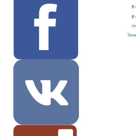
8
8 
m
Зака