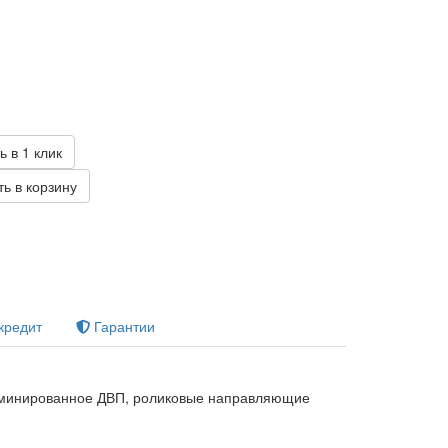
б
ь в 1 клик
ь в корзину
кредит
Гарантии
минированное ДВП, роликовые направляющие