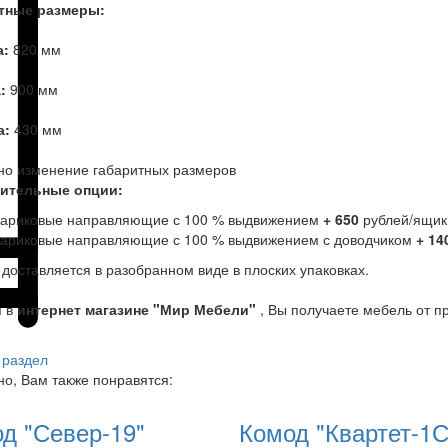
тные размеры:
а:
820 мм
а:
900 мм
а:
430 мм
но изменение габаритных размеров
ительные опции:
ариковые направляющие с 100 % выдвижением
+ 650
рублей/ящик
ариковые направляющие с 100 % выдвижением с доводчиком
+ 14
доставляется в разобранном виде в плоских упаковках.
я в
интернет магазине "Мир Мебели"
, Вы получаете мебель от п
 раздел
о, Вам также понравятся:
д "Север-19"
Комод "Квартет-1С